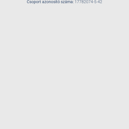
Csoport azonosító száma:
17782074-5-42