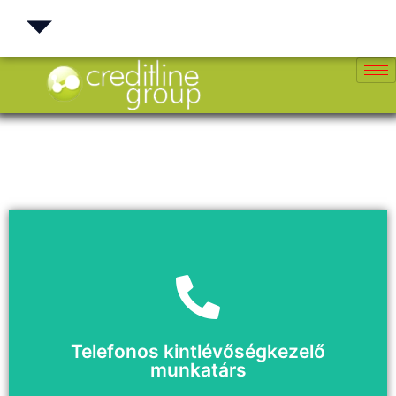
Jelenleg nem nyitott a pozíció
Telefonos kintlévőségkezelő
Sajnáljuk
munkatárs