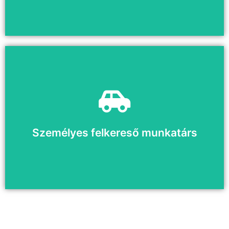
Jelenleg nem nyitott a pozíció
Sajnáljuk
Személyes felkereső munkatárs