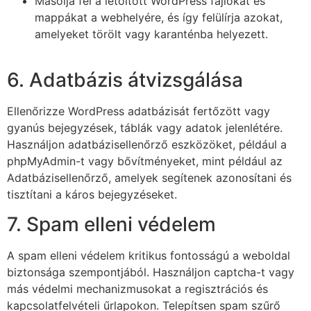
Másolja fel a letöltött WordPress fájlokat és
mappákat a webhelyére, és így felülírja azokat,
amelyeket törölt vagy karanténba helyezett.
6. Adatbázis átvizsgálása
Ellenőrizze WordPress adatbázisát fertőzött vagy
gyanús bejegyzések, táblák vagy adatok jelenlétére.
Használjon adatbázisellenőrző eszközöket, például a
phpMyAdmin-t vagy bővítményeket, mint például az
Adatbázisellenőrző, amelyek segítenek azonosítani és
tisztítani a káros bejegyzéseket.
7. Spam elleni védelem
A spam elleni védelem kritikus fontosságú a weboldal
biztonsága szempontjából. Használjon captcha-t vagy
más védelmi mechanizmusokat a regisztrációs és
kapcsolatfelvételi űrlapokon. Telepítsen spam szűrő