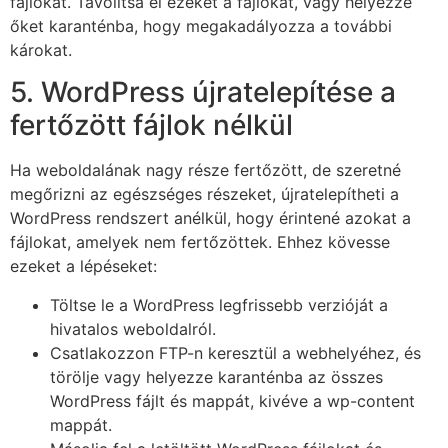
fájlokat. Távolítsa el ezeket a fájlokat, vagy helyezze
őket karanténba, hogy megakadályozza a további
károkat.
5. WordPress újratelepítése a
fertőzött fájlok nélkül
Ha weboldalának nagy része fertőzött, de szeretné
megőrizni az egészséges részeket, újratelepítheti a
WordPress rendszert anélkül, hogy érintené azokat a
fájlokat, amelyek nem fertőzöttek. Ehhez kövesse
ezeket a lépéseket:
Töltse le a WordPress legfrissebb verzióját a
hivatalos weboldalról.
Csatlakozzon FTP-n keresztül a webhelyéhez, és
törölje vagy helyezze karanténba az összes
WordPress fájlt és mappát, kivéve a wp-content
mappát.