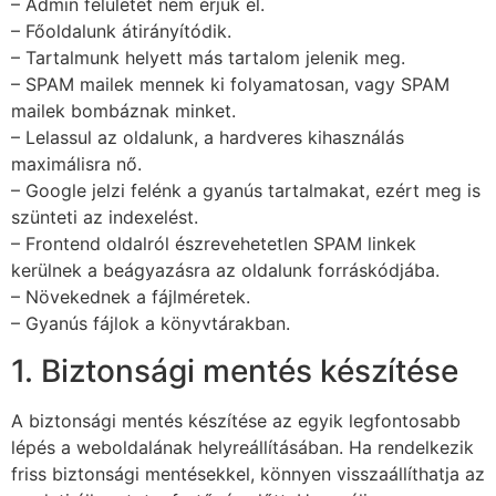
– Admin felületet nem érjük el.
– Főoldalunk átirányítódik.
– Tartalmunk helyett más tartalom jelenik meg.
– SPAM mailek mennek ki folyamatosan, vagy SPAM
mailek bombáznak minket.
– Lelassul az oldalunk, a hardveres kihasználás
maximálisra nő.
– Google jelzi felénk a gyanús tartalmakat, ezért meg is
szünteti az indexelést.
– Frontend oldalról észrevehetetlen SPAM linkek
kerülnek a beágyazásra az oldalunk forráskódjába.
– Növekednek a fájlméretek.
– Gyanús fájlok a könyvtárakban.
1. Biztonsági mentés készítése
A biztonsági mentés készítése az egyik legfontosabb
lépés a weboldalának helyreállításában. Ha rendelkezik
friss biztonsági mentésekkel, könnyen visszaállíthatja az