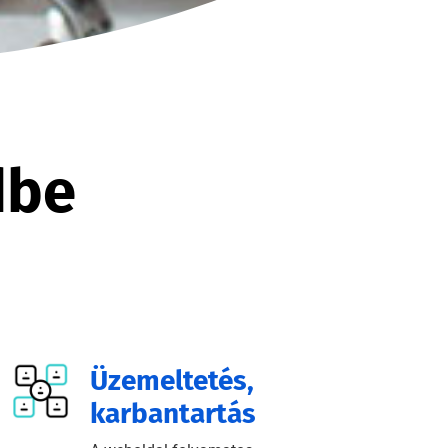
dbe
Üzemeltetés,
karbantartás