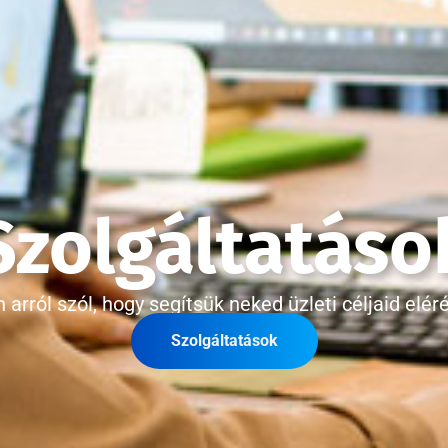
Szolgáltatáso
 arról szól, hogy segítsük neked üzleti céljaid elér
Szolgáltatások